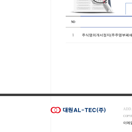
NO
1
주식명의개서정지(주주명부폐쇄
ADD.
COPYR
이메